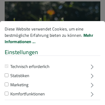
Cookie-Voreinstellungen
Diese Website verwendet Cookies, um eine bestmögliche
Diese Website verwendet Cookies, um eine
bestmögliche Erfahrung bieten zu können.
Mehr
Informationen ...
Einstellungen
Technisch erforderlich
Statistiken
Sommer
Marketing
Komfortfunktionen
Heiße Temperaturen, viele Sonnenstunden,